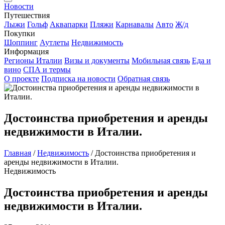
Новости
Путешествия
Лыжи
Гольф
Аквапарки
Пляжи
Карнавалы
Авто
Ж/д
Покупки
Шоппинг
Аутлеты
Недвижимость
Информация
Регионы Италии
Визы и документы
Мобильная связь
Еда и
вино
СПА и термы
О проекте
Подписка на новости
Обратная связь
Достоинства приобретения и аренды
недвижимости в Италии.
Главная
/
Недвижимость
/
Достоинства приобретения и
аренды недвижимости в Италии.
Недвижимость
Достоинства приобретения и аренды
недвижимости в Италии.