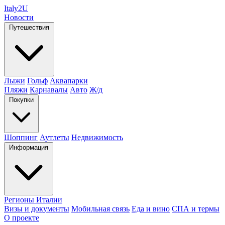
Italy
2U
Новости
Путешествия
Лыжи
Гольф
Аквапарки
Пляжи
Карнавалы
Авто
Ж/д
Покупки
Шоппинг
Аутлеты
Недвижимость
Информация
Регионы Италии
Визы и документы
Мобильная связь
Еда и вино
СПА и термы
О проекте