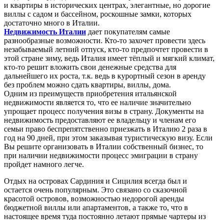
и квартиры в исторических центрах, элегантные, но дорогие
виллы с садом и бассейном, роскошные замки, которых
достаточно много в Италии.
Недвижимость Италии
дает покупателям самые
разнообразные возможности. Кто-то захочет провести здесь
незабываемый летний отпуск, кто-то предпочтет провести в
этой стране зиму, ведь Италия имеет тёплый и мягкий климат,
кто-то решит вложить свои денежные средства для
дальнейшего их роста, т.к. ведь в курортный сезон в аренду
без проблем можно сдать квартиры, виллы, дома.
Одним из преимуществ приобретения итальянской
недвижимости является то, что ее наличие значительно
упрощает процесс получения визы в страну. Документы на
недвижимость предоставляют ее владельцу и членам его
семьи право беспрепятственно приезжать в Италию 2 раза в
год на 90 дней, при этом заказывая туристическую визу. Если
Вы решите организовать в Италии собственный бизнес, то
при наличии недвижимости процесс эмиграции в страну
пройдет намного легче.
Отдых на островах Сардиния и Сицилия всегда был и
остается очень популярным. Это связано со сказочной
красотой островов, возможностью недорогой аренды
бюджетной виллы или апартаментов, а также то, что в
настоящее время туда постоянно летают прямые чартеры из