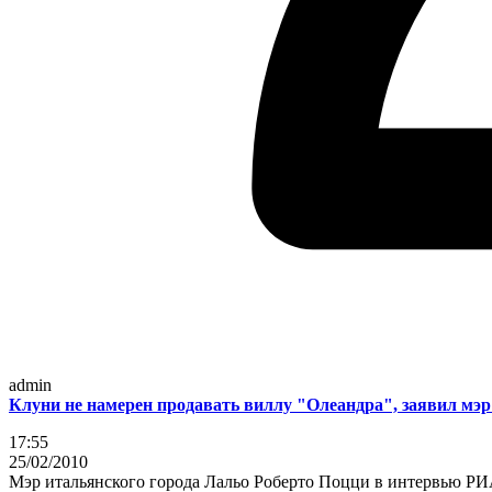
admin
Клуни не намерен продавать виллу "Олеандра", заявил мэр
17:55
25/02/2010
Мэр итальянского города Лальо Роберто Поцци в интервью РИА