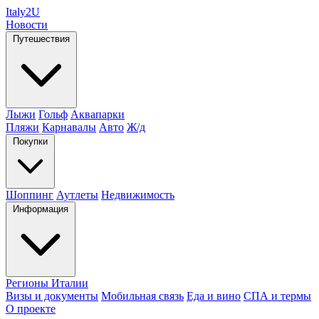
Italy
2U
Новости
Путешествия
Лыжи
Гольф
Аквапарки
Пляжи
Карнавалы
Авто
Ж/д
Покупки
Шоппинг
Аутлеты
Недвижимость
Информация
Регионы Италии
Визы и документы
Мобильная связь
Еда и вино
СПА и термы
О проекте