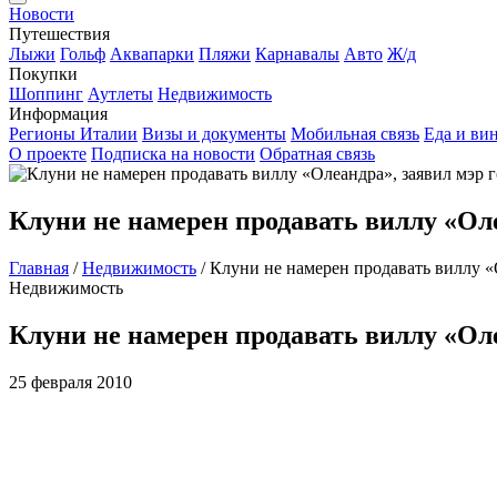
Новости
Путешествия
Лыжи
Гольф
Аквапарки
Пляжи
Карнавалы
Авто
Ж/д
Покупки
Шоппинг
Аутлеты
Недвижимость
Информация
Регионы Италии
Визы и документы
Мобильная связь
Еда и ви
О проекте
Подписка на новости
Обратная связь
Клуни не намерен продавать виллу «Оле
Главная
/
Недвижимость
/
Клуни не намерен продавать виллу «
Недвижимость
Клуни не намерен продавать виллу «Оле
25 февраля 2010