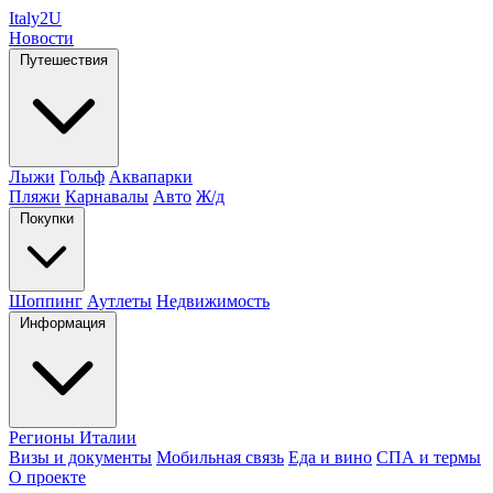
Italy
2U
Новости
Путешествия
Лыжи
Гольф
Аквапарки
Пляжи
Карнавалы
Авто
Ж/д
Покупки
Шоппинг
Аутлеты
Недвижимость
Информация
Регионы Италии
Визы и документы
Мобильная связь
Еда и вино
СПА и термы
О проекте