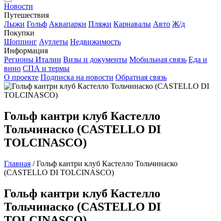
Новости
Путешествия
Лыжи
Гольф
Аквапарки
Пляжи
Карнавалы
Авто
Ж/д
Покупки
Шоппинг
Аутлеты
Недвижимость
Информация
Регионы Италии
Визы и документы
Мобильная связь
Еда и
вино
СПА и термы
О проекте
Подписка на новости
Обратная связь
Гольф кантри клуб Кастелло
Тольчинаско (CASTELLO DI
TOLCINASCO)
Главная
/
Гольф кантри клуб Кастелло Тольчинаско
(CASTELLO DI TOLCINASCO)
Гольф кантри клуб Кастелло
Тольчинаско (CASTELLO DI
TOLCINASCO)