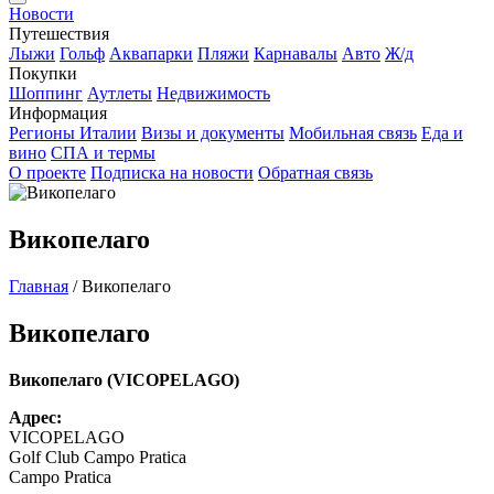
Новости
Путешествия
Лыжи
Гольф
Аквапарки
Пляжи
Карнавалы
Авто
Ж/д
Покупки
Шоппинг
Аутлеты
Недвижимость
Информация
Регионы Италии
Визы и документы
Мобильная связь
Еда и
вино
СПА и термы
О проекте
Подписка на новости
Обратная связь
Викопелаго
Главная
/
Викопелаго
Викопелаго
Викопелаго (VICOPELAGO)
Адрес:
VICOPELAGO
Golf Club Campo Pratica
Campo Pratica