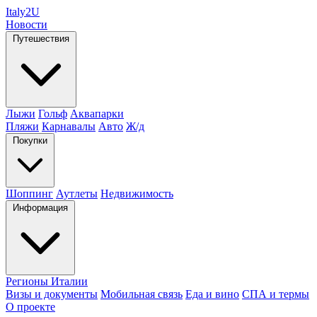
Italy
2U
Новости
Путешествия
Лыжи
Гольф
Аквапарки
Пляжи
Карнавалы
Авто
Ж/д
Покупки
Шоппинг
Аутлеты
Недвижимость
Информация
Регионы Италии
Визы и документы
Мобильная связь
Еда и вино
СПА и термы
О проекте