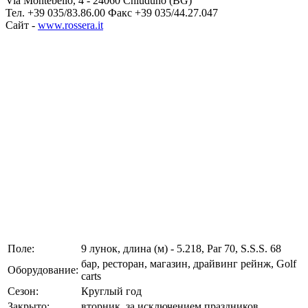
Via Montebello, 4 - 24060 Chiuduno (BG)
Тел. +39 035/83.86.00 Факс +39 035/44.27.047
Сайт -
www.rossera.it
Поле:
9 лунок, длина (м) - 5.218, Par 70, S.S.S. 68
бар, ресторан, магазин, драйвинг рейнж, Golf
Оборудование:
carts
Сезон:
Круглый год
Закрыто:
вторник, за исключением праздников