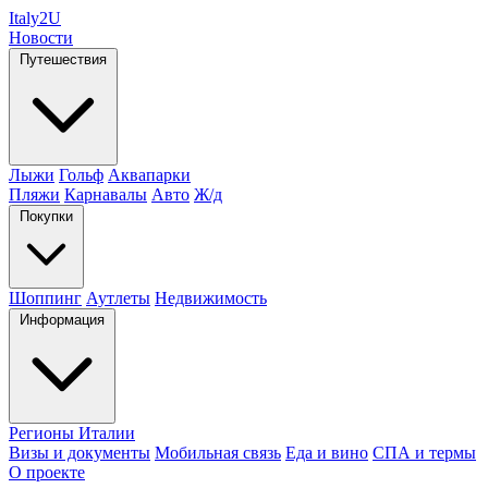
Italy
2U
Новости
Путешествия
Лыжи
Гольф
Аквапарки
Пляжи
Карнавалы
Авто
Ж/д
Покупки
Шоппинг
Аутлеты
Недвижимость
Информация
Регионы Италии
Визы и документы
Мобильная связь
Еда и вино
СПА и термы
О проекте