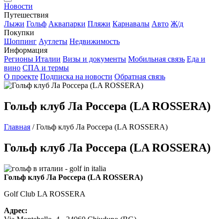
Новости
Путешествия
Лыжи
Гольф
Аквапарки
Пляжи
Карнавалы
Авто
Ж/д
Покупки
Шоппинг
Аутлеты
Недвижимость
Информация
Регионы Италии
Визы и документы
Мобильная связь
Еда и
вино
СПА и термы
О проекте
Подписка на новости
Обратная связь
Гольф клуб Ла Россера (LA ROSSERA)
Главная
/
Гольф клуб Ла Россера (LA ROSSERA)
Гольф клуб Ла Россера (LA ROSSERA)
Гольф клуб Ла Россера (LA ROSSERA)
Golf Club LA ROSSERA
Адрес: