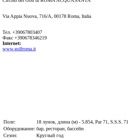
Circolo del Golf di ROMA ACQUASANTA
Via Appia Nuova, 716/A,
00178
Roma, Italia
Тел.
+39067803407
Факс
+390678346219
Internet:
www.golfroma.it
Поле:
18 лунок, длина (м) - 5.854, Par 71, S.S.S. 71
Оборудование:
бар, ресторан, бассейн
Сезон:
Круглый год