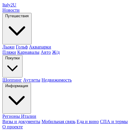
Italy
2U
Новости
Путешествия
Лыжи
Гольф
Аквапарки
Пляжи
Карнавалы
Авто
Ж/д
Покупки
Шоппинг
Аутлеты
Недвижимость
Информация
Регионы Италии
Визы и документы
Мобильная связь
Еда и вино
СПА и термы
О проекте