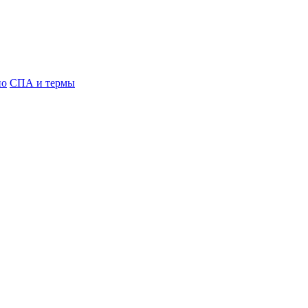
но
СПА и термы