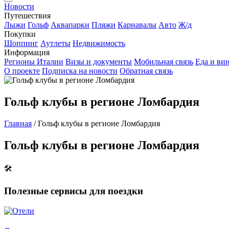
Новости
Путешествия
Лыжи
Гольф
Аквапарки
Пляжи
Карнавалы
Авто
Ж/д
Покупки
Шоппинг
Аутлеты
Недвижимость
Информация
Регионы Италии
Визы и документы
Мобильная связь
Еда и ви
О проекте
Подписка на новости
Обратная связь
Гольф клубы в регионе Ломбардия
Главная
/
Гольф клубы в регионе Ломбардия
Гольф клубы в регионе Ломбардия
🛠
Полезные сервисы для поездки