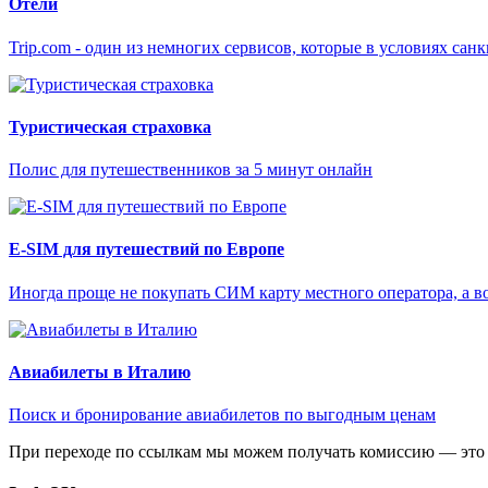
Отели
Trip.com - один из немногих сервисов, которые в условиях са
Туристическая страховка
Полис для путешественников за 5 минут онлайн
E-SIM для путешествий по Европе
Иногда проще не покупать СИМ карту местного оператора, а в
Авиабилеты в Италию
Поиск и бронирование авиабилетов по выгодным ценам
При переходе по ссылкам мы можем получать комиссию — это 