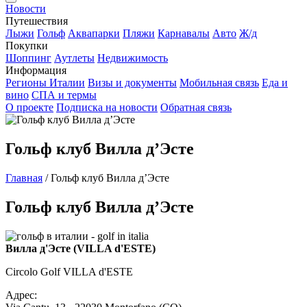
Новости
Путешествия
Лыжи
Гольф
Аквапарки
Пляжи
Карнавалы
Авто
Ж/д
Покупки
Шоппинг
Аутлеты
Недвижимость
Информация
Регионы Италии
Визы и документы
Мобильная связь
Еда и
вино
СПА и термы
О проекте
Подписка на новости
Обратная связь
Гольф клуб Вилла д’Эсте
Главная
/
Гольф клуб Вилла д’Эсте
Гольф клуб Вилла д’Эсте
Вилла д'Эсте (VILLA d'ESTE)
Circolo Golf VILLA d'ESTE
Адрес: