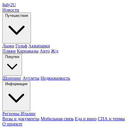
Italy
2U
Новости
Путешествия
Лыжи
Гольф
Аквапарки
Пляжи
Карнавалы
Авто
Ж/д
Покупки
Шоппинг
Аутлеты
Недвижимость
Информация
Регионы Италии
Визы и документы
Мобильная связь
Еда и вино
СПА и термы
О проекте