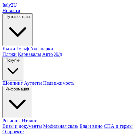
Italy
2U
Новости
Путешествия
Лыжи
Гольф
Аквапарки
Пляжи
Карнавалы
Авто
Ж/д
Покупки
Шоппинг
Аутлеты
Недвижимость
Информация
Регионы Италии
Визы и документы
Мобильная связь
Еда и вино
СПА и термы
О проекте