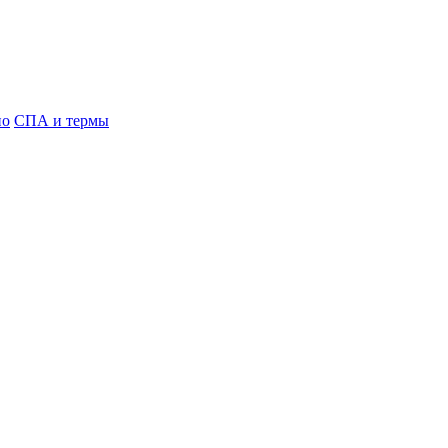
но
СПА и термы