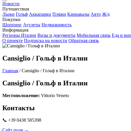
Новости
Путешествия
Лыжи
Гольф
Аквапарки
Пляжи
Карнавалы
Авто
Ж/д
Покупки
Шоппинг
Аутлеты
Недвижимость
Информация
Регионы Италии
Визы и документы
Мобильная связь
Еда и ви
О проекте
Подписка на новости
Обратная связь
Cansiglio / Гольф в Италии
Главная
/
Cansiglio / Гольф в Италии
Cansiglio / Гольф в Италии
Местоположение:
Vittorio Veneto
Контакты
📞 +39 0438 585398
Сайт поля →