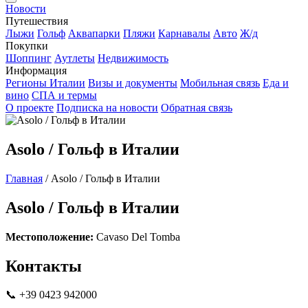
Новости
Путешествия
Лыжи
Гольф
Аквапарки
Пляжи
Карнавалы
Авто
Ж/д
Покупки
Шоппинг
Аутлеты
Недвижимость
Информация
Регионы Италии
Визы и документы
Мобильная связь
Еда и
вино
СПА и термы
О проекте
Подписка на новости
Обратная связь
Asolo / Гольф в Италии
Главная
/
Asolo / Гольф в Италии
Asolo / Гольф в Италии
Местоположение:
Cavaso Del Tomba
Контакты
📞 +39 0423 942000