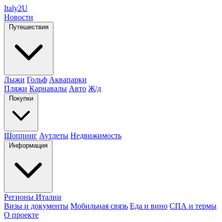
Italy
2U
Новости
Путешествия
Лыжи
Гольф
Аквапарки
Пляжи
Карнавалы
Авто
Ж/д
Покупки
Шоппинг
Аутлеты
Недвижимость
Информация
Регионы Италии
Визы и документы
Мобильная связь
Еда и вино
СПА и термы
О проекте