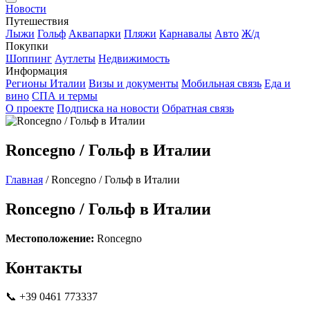
Новости
Путешествия
Лыжи
Гольф
Аквапарки
Пляжи
Карнавалы
Авто
Ж/д
Покупки
Шоппинг
Аутлеты
Недвижимость
Информация
Регионы Италии
Визы и документы
Мобильная связь
Еда и
вино
СПА и термы
О проекте
Подписка на новости
Обратная связь
Roncegno / Гольф в Италии
Главная
/
Roncegno / Гольф в Италии
Roncegno / Гольф в Италии
Местоположение:
Roncegno
Контакты
📞 +39 0461 773337