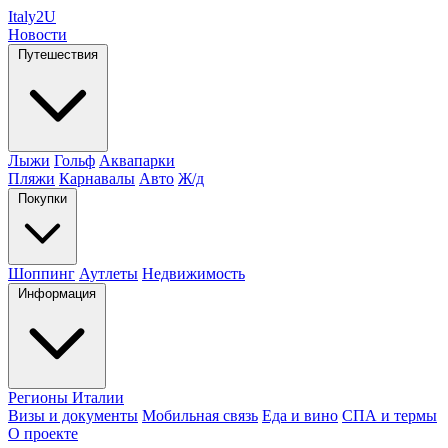
Italy
2U
Новости
Путешествия
Лыжи
Гольф
Аквапарки
Пляжи
Карнавалы
Авто
Ж/д
Покупки
Шоппинг
Аутлеты
Недвижимость
Информация
Регионы Италии
Визы и документы
Мобильная связь
Еда и вино
СПА и термы
О проекте