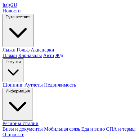
Italy
2U
Новости
Путешествия
Лыжи
Гольф
Аквапарки
Пляжи
Карнавалы
Авто
Ж/д
Покупки
Шоппинг
Аутлеты
Недвижимость
Информация
Регионы Италии
Визы и документы
Мобильная связь
Еда и вино
СПА и термы
О проекте