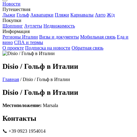
Новости
Путешествия
Лыжи
Гольф
Аквапарки
Пляжи
Карнавалы
Авто
Ж/д
Покупки
Шоппинг
Аутлеты
Недвижимость
Информация
Регионы Италии
Визы и документы
Мобильная связь
Еда и
вино
СПА и термы
О проекте
Подписка на новости
Обратная связь
Disio / Гольф в Италии
Главная
/
Disio / Гольф в Италии
Disio / Гольф в Италии
Местоположение:
Marsala
Контакты
📞 +39 0923 1954014