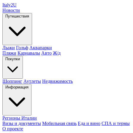
Italy
2U
Новости
Путешествия
Лыжи
Гольф
Аквапарки
Пляжи
Карнавалы
Авто
Ж/д
Покупки
Шоппинг
Аутлеты
Недвижимость
Информация
Регионы Италии
Визы и документы
Мобильная связь
Еда и вино
СПА и термы
О проекте