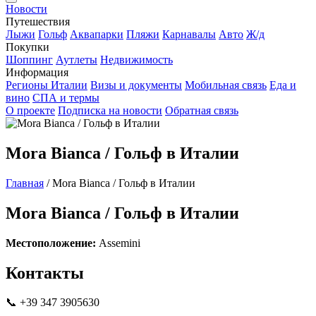
Новости
Путешествия
Лыжи
Гольф
Аквапарки
Пляжи
Карнавалы
Авто
Ж/д
Покупки
Шоппинг
Аутлеты
Недвижимость
Информация
Регионы Италии
Визы и документы
Мобильная связь
Еда и
вино
СПА и термы
О проекте
Подписка на новости
Обратная связь
Mora Bianca / Гольф в Италии
Главная
/
Mora Bianca / Гольф в Италии
Mora Bianca / Гольф в Италии
Местоположение:
Assemini
Контакты
📞 +39 347 3905630