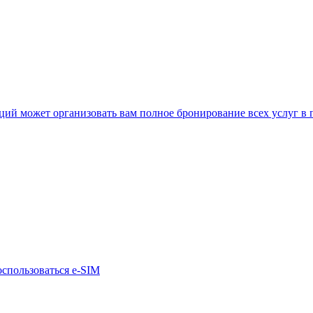
нкций может организовать вам полное бронирование всех услуг в
оспользоваться e-SIM