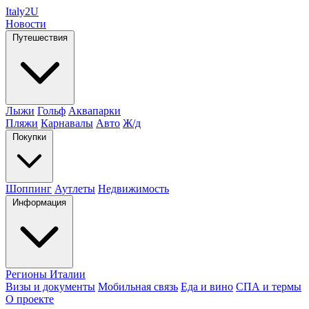
Italy
2U
Новости
Путешествия
Лыжи
Гольф
Аквапарки
Пляжи
Карнавалы
Авто
Ж/д
Покупки
Шоппинг
Аутлеты
Недвижимость
Информация
Регионы Италии
Визы и документы
Мобильная связь
Еда и вино
СПА и термы
О проекте