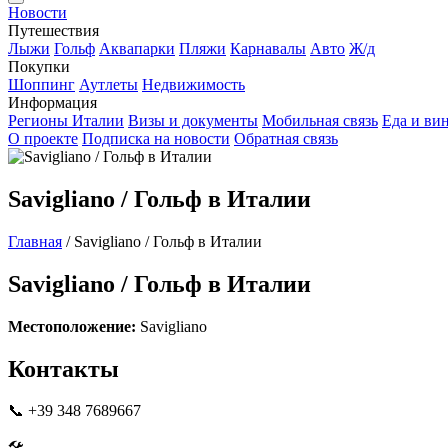
Новости
Путешествия
Лыжи
Гольф
Аквапарки
Пляжи
Карнавалы
Авто
Ж/д
Покупки
Шоппинг
Аутлеты
Недвижимость
Информация
Регионы Италии
Визы и документы
Мобильная связь
Еда и ви
О проекте
Подписка на новости
Обратная связь
Savigliano / Гольф в Италии
Главная
/
Savigliano / Гольф в Италии
Savigliano / Гольф в Италии
Местоположение:
Savigliano
Контакты
📞 +39 348 7689667
🛠