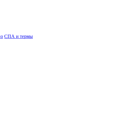
но
СПА и термы