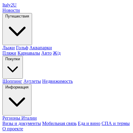
Italy
2U
Новости
Путешествия
Лыжи
Гольф
Аквапарки
Пляжи
Карнавалы
Авто
Ж/д
Покупки
Шоппинг
Аутлеты
Недвижимость
Информация
Регионы Италии
Визы и документы
Мобильная связь
Еда и вино
СПА и термы
О проекте