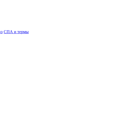
но
СПА и термы