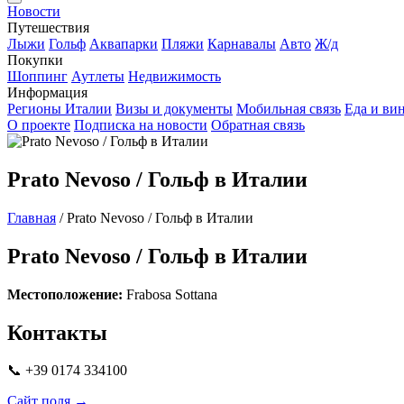
Новости
Путешествия
Лыжи
Гольф
Аквапарки
Пляжи
Карнавалы
Авто
Ж/д
Покупки
Шоппинг
Аутлеты
Недвижимость
Информация
Регионы Италии
Визы и документы
Мобильная связь
Еда и ви
О проекте
Подписка на новости
Обратная связь
Prato Nevoso / Гольф в Италии
Главная
/
Prato Nevoso / Гольф в Италии
Prato Nevoso / Гольф в Италии
Местоположение:
Frabosa Sottana
Контакты
📞 +39 0174 334100
Сайт поля →