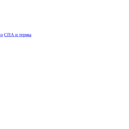
но
СПА и термы