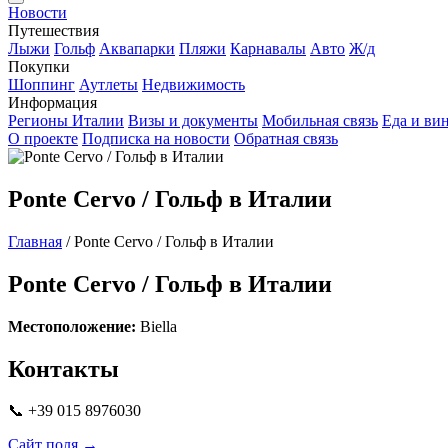
Новости
Путешествия
Лыжи
Гольф
Аквапарки
Пляжи
Карнавалы
Авто
Ж/д
Покупки
Шоппинг
Аутлеты
Недвижимость
Информация
Регионы Италии
Визы и документы
Мобильная связь
Еда и ви
О проекте
Подписка на новости
Обратная связь
Ponte Cervo / Гольф в Италии
Главная
/
Ponte Cervo / Гольф в Италии
Ponte Cervo / Гольф в Италии
Местоположение:
Biella
Контакты
📞 +39 015 8976030
Сайт поля →