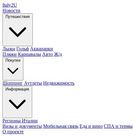
Italy
2U
Новости
Путешествия
Лыжи
Гольф
Аквапарки
Пляжи
Карнавалы
Авто
Ж/д
Покупки
Шоппинг
Аутлеты
Недвижимость
Информация
Регионы Италии
Визы и документы
Мобильная связь
Еда и вино
СПА и термы
О проекте