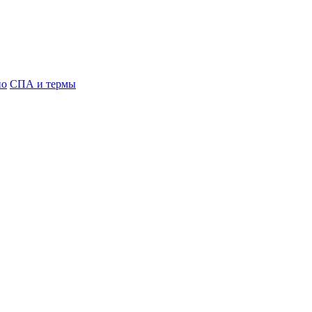
но
СПА и термы