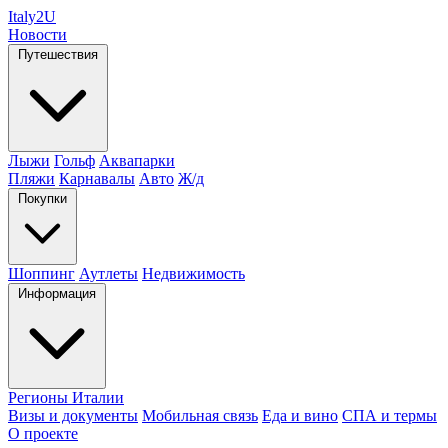
Italy
2U
Новости
Путешествия
Лыжи
Гольф
Аквапарки
Пляжи
Карнавалы
Авто
Ж/д
Покупки
Шоппинг
Аутлеты
Недвижимость
Информация
Регионы Италии
Визы и документы
Мобильная связь
Еда и вино
СПА и термы
О проекте