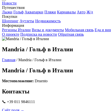
Новости
Путешествия
Лыжи
Гольф
Аквапарки
Пляжи
Карнавалы
Авто
Ж/д
Покупки
Шоппинг
Аутлеты
Недвижимость
Информация
Регионы Италии
Визы и документы
Мобильная связь
Еда и ви
О проекте
Подписка на новости
Обратная связь
Mandria / Гольф в Италии
Главная
/
Mandria / Гольф в Италии
Mandria / Гольф в Италии
Местоположение:
Druento
Контакты
📞 +39 011 9846111
Сайт поля →