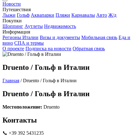
Новости
Путешествия
Лыжи
Гольф
Аквапарки
Пляжи
Карнавалы
Авто
Ж/д
Покупки
Шоппинг
Аутлеты
Недвижимость
Информация
Регионы Италии
Визы и документы
Мобильная связь
Еда и
вино
СПА и термы
О проекте
Подписка на новости
Обратная связь
Druento / Гольф в Италии
Главная
/
Druento / Гольф в Италии
Druento / Гольф в Италии
Местоположение:
Druento
Контакты
📞 +39 392 5431235