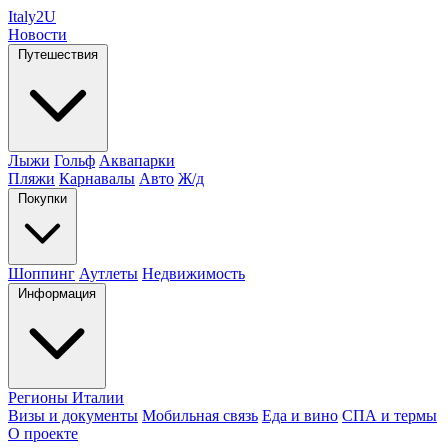
Italy
2U
Новости
Путешествия
Лыжи
Гольф
Аквапарки
Пляжи
Карнавалы
Авто
Ж/д
Покупки
Шоппинг
Аутлеты
Недвижимость
Информация
Регионы Италии
Визы и документы
Мобильная связь
Еда и вино
СПА и термы
О проекте