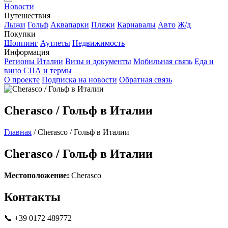
Новости
Путешествия
Лыжи
Гольф
Аквапарки
Пляжи
Карнавалы
Авто
Ж/д
Покупки
Шоппинг
Аутлеты
Недвижимость
Информация
Регионы Италии
Визы и документы
Мобильная связь
Еда и
вино
СПА и термы
О проекте
Подписка на новости
Обратная связь
Cherasco / Гольф в Италии
Главная
/
Cherasco / Гольф в Италии
Cherasco / Гольф в Италии
Местоположение:
Cherasco
Контакты
📞 +39 0172 489772