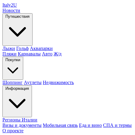
Italy
2U
Новости
Путешествия
Лыжи
Гольф
Аквапарки
Пляжи
Карнавалы
Авто
Ж/д
Покупки
Шоппинг
Аутлеты
Недвижимость
Информация
Регионы Италии
Визы и документы
Мобильная связь
Еда и вино
СПА и термы
О проекте