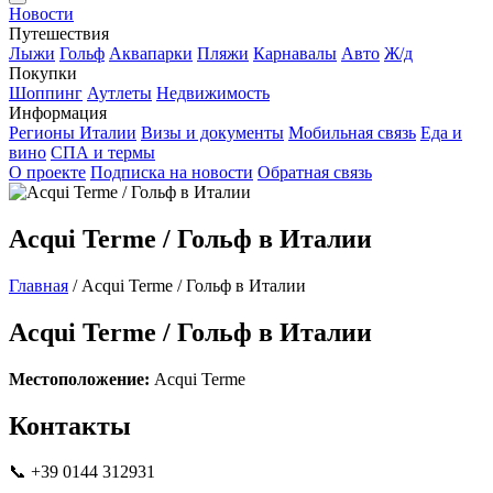
Новости
Путешествия
Лыжи
Гольф
Аквапарки
Пляжи
Карнавалы
Авто
Ж/д
Покупки
Шоппинг
Аутлеты
Недвижимость
Информация
Регионы Италии
Визы и документы
Мобильная связь
Еда и
вино
СПА и термы
О проекте
Подписка на новости
Обратная связь
Acqui Terme / Гольф в Италии
Главная
/
Acqui Terme / Гольф в Италии
Acqui Terme / Гольф в Италии
Местоположение:
Acqui Terme
Контакты
📞 +39 0144 312931