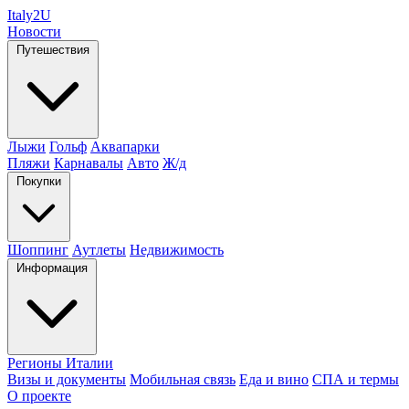
Italy
2U
Новости
Путешествия
Лыжи
Гольф
Аквапарки
Пляжи
Карнавалы
Авто
Ж/д
Покупки
Шоппинг
Аутлеты
Недвижимость
Информация
Регионы Италии
Визы и документы
Мобильная связь
Еда и вино
СПА и термы
О проекте