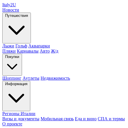
Italy
2U
Новости
Путешествия
Лыжи
Гольф
Аквапарки
Пляжи
Карнавалы
Авто
Ж/д
Покупки
Шоппинг
Аутлеты
Недвижимость
Информация
Регионы Италии
Визы и документы
Мобильная связь
Еда и вино
СПА и термы
О проекте