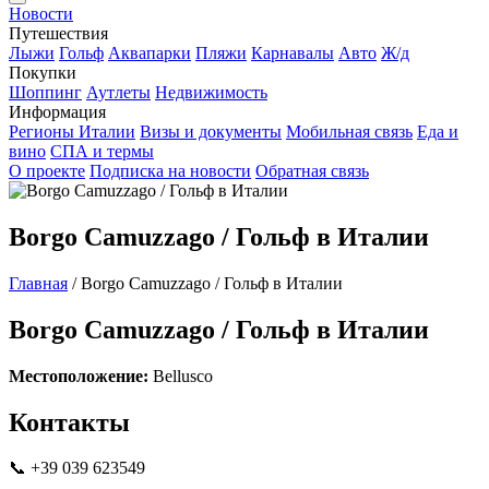
Новости
Путешествия
Лыжи
Гольф
Аквапарки
Пляжи
Карнавалы
Авто
Ж/д
Покупки
Шоппинг
Аутлеты
Недвижимость
Информация
Регионы Италии
Визы и документы
Мобильная связь
Еда и
вино
СПА и термы
О проекте
Подписка на новости
Обратная связь
Borgo Camuzzago / Гольф в Италии
Главная
/
Borgo Camuzzago / Гольф в Италии
Borgo Camuzzago / Гольф в Италии
Местоположение:
Bellusco
Контакты
📞 +39 039 623549