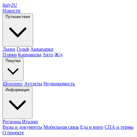
Italy
2U
Новости
Путешествия
Лыжи
Гольф
Аквапарки
Пляжи
Карнавалы
Авто
Ж/д
Покупки
Шоппинг
Аутлеты
Недвижимость
Информация
Регионы Италии
Визы и документы
Мобильная связь
Еда и вино
СПА и термы
О проекте