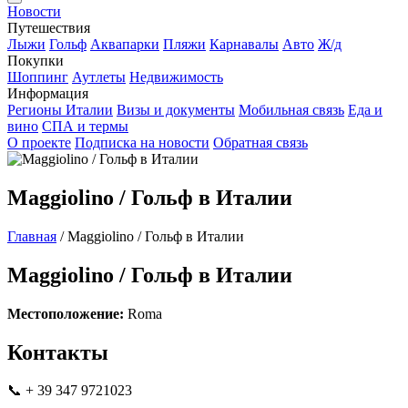
Новости
Путешествия
Лыжи
Гольф
Аквапарки
Пляжи
Карнавалы
Авто
Ж/д
Покупки
Шоппинг
Аутлеты
Недвижимость
Информация
Регионы Италии
Визы и документы
Мобильная связь
Еда и
вино
СПА и термы
О проекте
Подписка на новости
Обратная связь
Maggiolino / Гольф в Италии
Главная
/
Maggiolino / Гольф в Италии
Maggiolino / Гольф в Италии
Местоположение:
Roma
Контакты
📞 + 39 347 9721023