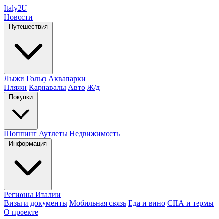
Italy
2U
Новости
Путешествия
Лыжи
Гольф
Аквапарки
Пляжи
Карнавалы
Авто
Ж/д
Покупки
Шоппинг
Аутлеты
Недвижимость
Информация
Регионы Италии
Визы и документы
Мобильная связь
Еда и вино
СПА и термы
О проекте