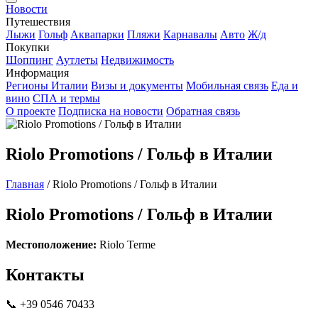
Новости
Путешествия
Лыжи
Гольф
Аквапарки
Пляжи
Карнавалы
Авто
Ж/д
Покупки
Шоппинг
Аутлеты
Недвижимость
Информация
Регионы Италии
Визы и документы
Мобильная связь
Еда и
вино
СПА и термы
О проекте
Подписка на новости
Обратная связь
Riolo Promotions / Гольф в Италии
Главная
/
Riolo Promotions / Гольф в Италии
Riolo Promotions / Гольф в Италии
Местоположение:
Riolo Terme
Контакты
📞 +39 0546 70433