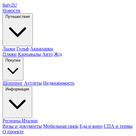
Italy
2U
Новости
Путешествия
Лыжи
Гольф
Аквапарки
Пляжи
Карнавалы
Авто
Ж/д
Покупки
Шоппинг
Аутлеты
Недвижимость
Информация
Регионы Италии
Визы и документы
Мобильная связь
Еда и вино
СПА и термы
О проекте