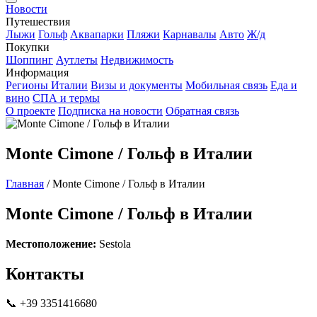
Новости
Путешествия
Лыжи
Гольф
Аквапарки
Пляжи
Карнавалы
Авто
Ж/д
Покупки
Шоппинг
Аутлеты
Недвижимость
Информация
Регионы Италии
Визы и документы
Мобильная связь
Еда и
вино
СПА и термы
О проекте
Подписка на новости
Обратная связь
Monte Cimone / Гольф в Италии
Главная
/
Monte Cimone / Гольф в Италии
Monte Cimone / Гольф в Италии
Местоположение:
Sestola
Контакты
📞 +39 3351416680