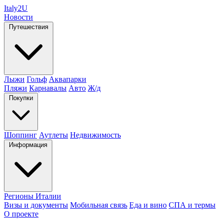
Italy
2U
Новости
Путешествия
Лыжи
Гольф
Аквапарки
Пляжи
Карнавалы
Авто
Ж/д
Покупки
Шоппинг
Аутлеты
Недвижимость
Информация
Регионы Италии
Визы и документы
Мобильная связь
Еда и вино
СПА и термы
О проекте