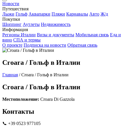
Новости
Путешествия
Лыжи
Гольф
Аквапарки
Пляжи
Карнавалы
Авто
Ж/д
Покупки
Шоппинг
Аутлеты
Недвижимость
Информация
Регионы Италии
Визы и документы
Мобильная связь
Еда и
вино
СПА и термы
О проекте
Подписка на новости
Обратная связь
Croara / Гольф в Италии
Главная
/
Croara / Гольф в Италии
Croara / Гольф в Италии
Местоположение:
Croara Di Gazzola
Контакты
📞 +39 0523 977105