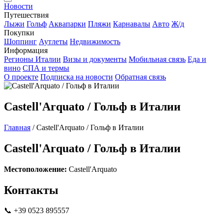
Новости
Путешествия
Лыжи
Гольф
Аквапарки
Пляжи
Карнавалы
Авто
Ж/д
Покупки
Шоппинг
Аутлеты
Недвижимость
Информация
Регионы Италии
Визы и документы
Мобильная связь
Еда и
вино
СПА и термы
О проекте
Подписка на новости
Обратная связь
Castell'Arquato / Гольф в Италии
Главная
/
Castell'Arquato / Гольф в Италии
Castell'Arquato / Гольф в Италии
Местоположение:
Castell'Arquato
Контакты
📞 +39 0523 895557