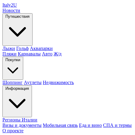
Italy
2U
Новости
Путешествия
Лыжи
Гольф
Аквапарки
Пляжи
Карнавалы
Авто
Ж/д
Покупки
Шоппинг
Аутлеты
Недвижимость
Информация
Регионы Италии
Визы и документы
Мобильная связь
Еда и вино
СПА и термы
О проекте