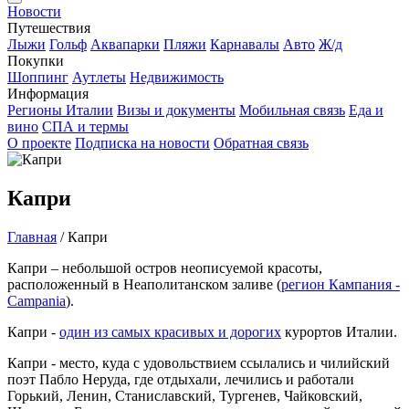
Новости
Путешествия
Лыжи
Гольф
Аквапарки
Пляжи
Карнавалы
Авто
Ж/д
Покупки
Шоппинг
Аутлеты
Недвижимость
Информация
Регионы Италии
Визы и документы
Мобильная связь
Еда и
вино
СПА и термы
О проекте
Подписка на новости
Обратная связь
Капри
Главная
/
Капри
Капри – небольшой остров неописуемой красоты,
расположенный в Неаполитанском заливе (
регион Кампания -
Campania
).
Капри -
один из самых красивых и дорогих
курортов Италии.
Капри - место, куда с удовольствием ссылались и чилийский
поэт Пабло Неруда, где отдыхали, лечились и работали
Горький, Ленин, Станиславский, Тургенев, Чайковский,