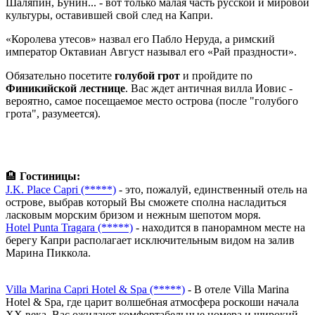
Шаляпин, Бунин... - вот только малая часть русской и мировой
культуры, оставившей свой след на Капри.
«Королева утесов» назвал его Пабло Неруда, а римский
император Октавиан Август называл его «Рай праздности».
Обязательно посетите
голубой грот
и пройдите по
Финикийской лестнице
. Вас ждет античная вилла Иовис -
вероятно, самое посещаемое место острова (после "голубого
грота", разумеется).
🏨
Гостиницы:
J.K. Place Capri (*****)
- это, пожалуй, единственный отель на
острове, выбрав который Вы сможете сполна насладиться
ласковым морским бризом и нежным шепотом моря.
Hotel Punta Tragara (*****)
- находится в панорамном месте на
берегу Капри располагает исключительным видом на залив
Марина Пиккола.
Villa Marina Capri Hotel & Spa (*****)
- В отеле Villa Marina
Hotel & Spa, где царит волшебная атмосфера роскоши начала
XX века, Вас ожидают комфортабельные номера и широкий