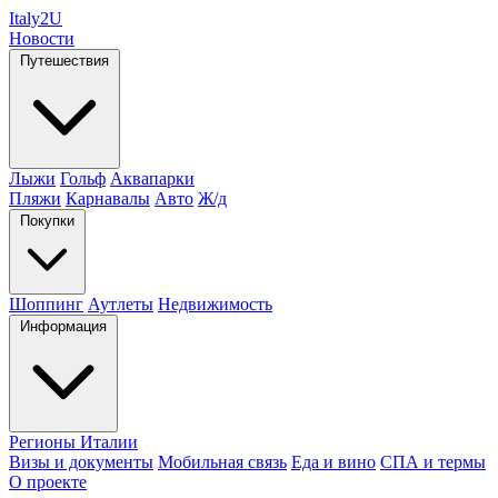
Italy
2U
Новости
Путешествия
Лыжи
Гольф
Аквапарки
Пляжи
Карнавалы
Авто
Ж/д
Покупки
Шоппинг
Аутлеты
Недвижимость
Информация
Регионы Италии
Визы и документы
Мобильная связь
Еда и вино
СПА и термы
О проекте