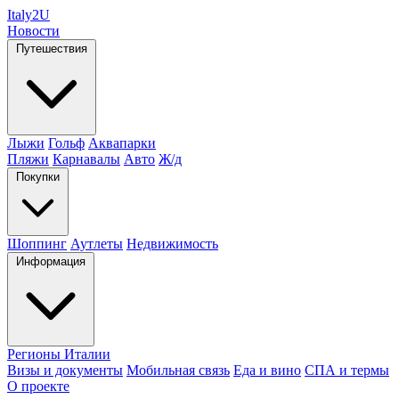
Italy
2U
Новости
Путешествия
Лыжи
Гольф
Аквапарки
Пляжи
Карнавалы
Авто
Ж/д
Покупки
Шоппинг
Аутлеты
Недвижимость
Информация
Регионы Италии
Визы и документы
Мобильная связь
Еда и вино
СПА и термы
О проекте