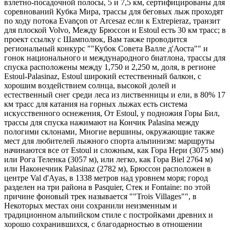
взлетно-посадочной полосы, 5 и 7,5 км, сертифицированы для
соревнований Кубка Мира, трассы для беговых лыж проходят
по ходу потока Evançon от Arcesaz если к Extrepieraz, транзит
для плоской Volvo, Между Брюссон и Estoul есть 30 км трасс; в
проект ссылку с Шамполюк, Вам также проводится
региональный конкурс ""Кубок Совета Валле д'Аоста"" и
гонок национального и международного биатлона, трассы для
спуска расположены между 1,750 и 2,250 м, доля, в регионе
Estoul-Palasinaz, Estoul широкий естественный балкон, с
хорошим воздействием солнца, высокой долей и
естественный снег среди леса из лиственницы и ели, в 80% 17
км трасс для катания на горных лыжах есть система
искусственного оснежения, От Estoul, у подножия Горы Бил,
трассы для спуска нажимают на Кончик Palasina между
пологими склонами, Многие вершины, окружающие также
мест для любителей лыжного спорта альпинизм: маршруты
начинаются все от Estoul и сложным, как Гора Нери (3075 мм)
или Рога Теленка (3057 м), или легко, как Гора Biel 2764 м)
или Наконечник Palasinaz (2782 м), Брюссон расположен в
центре Val d'Ayas, в 1338 метров над уровнем моря; город
разделен на три района в Pasquier, Стек и Fontaine: по этой
причине фоновый трек называется ""Trois Villages"", в
Некоторых местах они сохранили неизменным и
традиционном альпийском стиле с постройками древних и
хорошо сохранившихся, с благодарностью в отношении