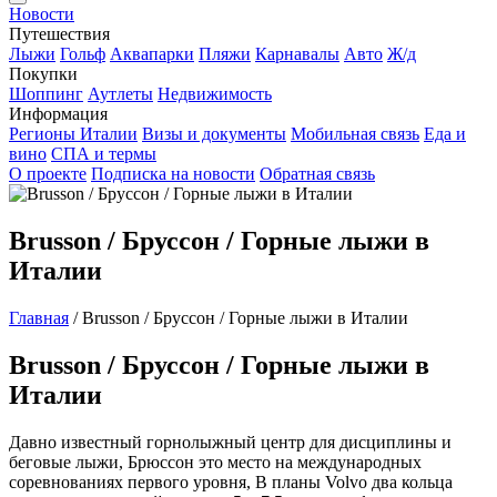
Новости
Путешествия
Лыжи
Гольф
Аквапарки
Пляжи
Карнавалы
Авто
Ж/д
Покупки
Шоппинг
Аутлеты
Недвижимость
Информация
Регионы Италии
Визы и документы
Мобильная связь
Еда и
вино
СПА и термы
О проекте
Подписка на новости
Обратная связь
Brusson / Бруссон / Горные лыжи в
Италии
Главная
/
Brusson / Бруссон / Горные лыжи в Италии
Brusson / Бруссон / Горные лыжи в
Италии
Давно известный горнолыжный центр для дисциплины и
беговые лыжи, Брюссон это место на международных
соревнованиях первого уровня, В планы Volvo два кольца