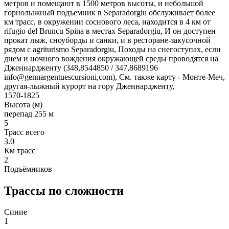
метров и помещают в 1500 метров высоты, и небольшой
горнолыжный подъемник в Separadorgiu обслуживает более
км трасс, в окружении соснового леса, находится в 4 км от
rifugio del Bruncu Spina в местах Separadorgiu, И он доступен
прокат лыж, сноуборды и санки, и в ресторане-закусочной
рядом с agriturismo Separadorgiu, Походы на снегоступах, если
днем и ночного вождения окружающей среды проводятся на
Дженнардженту (348,8544850 / 347,8689196
info@gennargentuescursioni,com), См. также карту - Монте-Меч,
другая-лыжный курорт на гору Дженнардженту,
1570-1825
Высота (м)
перепад 255 м
5
Трасс всего
3.0
Км трасс
2
Подъёмников
Трассы по сложности
Синие
1