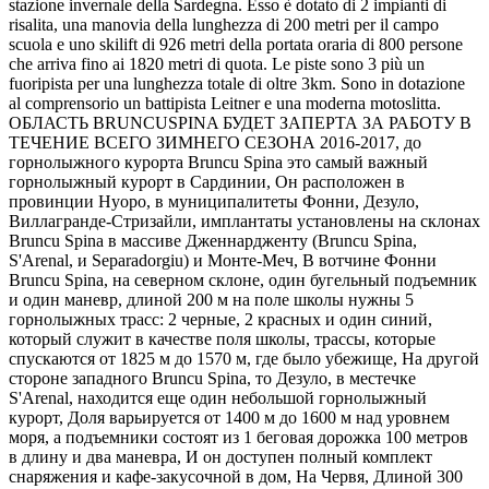
stazione invernale della Sardegna. Esso è dotato di 2 impianti di
risalita, una manovia della lunghezza di 200 metri per il campo
scuola e uno skilift di 926 metri della portata oraria di 800 persone
che arriva fino ai 1820 metri di quota. Le piste sono 3 più un
fuoripista per una lunghezza totale di oltre 3km. Sono in dotazione
al comprensorio un battipista Leitner e una moderna motoslitta.
ОБЛАСТЬ BRUNCUSPINA БУДЕТ ЗАПЕРТА ЗА РАБОТУ В
ТЕЧЕНИЕ ВСЕГО ЗИМНЕГО СЕЗОНА 2016-2017, до
горнолыжного курорта Bruncu Spina это самый важный
горнолыжный курорт в Сардинии, Он расположен в
провинции Нуоро, в муниципалитеты Фонни, Дезуло,
Виллагранде-Стризайли, имплантаты установлены на склонах
Bruncu Spina в массиве Дженнардженту (Bruncu Spina,
S'Arenal, и Separadorgiu) и Монте-Меч, В вотчине Фонни
Bruncu Spina, на северном склоне, один бугельный подъемник
и один маневр, длиной 200 м на поле школы нужны 5
горнолыжных трасс: 2 черные, 2 красных и один синий,
который служит в качестве поля школы, трассы, которые
спускаются от 1825 м до 1570 м, где было убежище, На другой
стороне западного Bruncu Spina, то Дезуло, в местечке
S'Arenal, находится еще один небольшой горнолыжный
курорт, Доля варьируется от 1400 м до 1600 м над уровнем
моря, а подъемники состоят из 1 беговая дорожка 100 метров
в длину и два маневра, И он доступен полный комплект
снаряжения и кафе-закусочной в дом, На Червя, Длиной 300