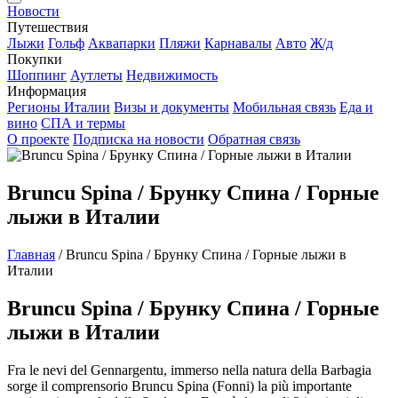
Новости
Путешествия
Лыжи
Гольф
Аквапарки
Пляжи
Карнавалы
Авто
Ж/д
Покупки
Шоппинг
Аутлеты
Недвижимость
Информация
Регионы Италии
Визы и документы
Мобильная связь
Еда и
вино
СПА и термы
О проекте
Подписка на новости
Обратная связь
Bruncu Spina / Брунку Спина / Горные
лыжи в Италии
Главная
/
Bruncu Spina / Брунку Спина / Горные лыжи в
Италии
Bruncu Spina / Брунку Спина / Горные
лыжи в Италии
Fra le nevi del Gennargentu, immerso nella natura della Barbagia
sorge il comprensorio Bruncu Spina (Fonni) la più importante