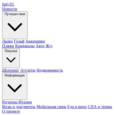
Italy
2U
Новости
Путешествия
Лыжи
Гольф
Аквапарки
Пляжи
Карнавалы
Авто
Ж/д
Покупки
Шоппинг
Аутлеты
Недвижимость
Информация
Регионы Италии
Визы и документы
Мобильная связь
Еда и вино
СПА и термы
О проекте