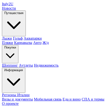
Italy
2U
Новости
Путешествия
Лыжи
Гольф
Аквапарки
Пляжи
Карнавалы
Авто
Ж/д
Покупки
Шоппинг
Аутлеты
Недвижимость
Информация
Регионы Италии
Визы и документы
Мобильная связь
Еда и вино
СПА и термы
О проекте