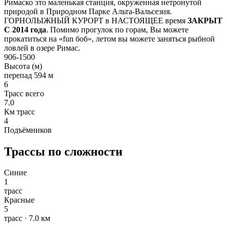
Римаско это маленькая станция, окруженная нетронутой
природой в Природном Парке Альта-Вальсезия.
ГОРНОЛЫЖНЫЙ КУРОРТ в НАСТОЯЩЕЕ время
ЗАКРЫТ
С 2014 года
. Помимо прогулок по горам, Вы можете
прокатиться на «fun боб», летом вы можете заняться рыбной
ловлей в озере Римас.
906-1500
Высота (м)
перепад 594 м
6
Трасс всего
7.0
Км трасс
4
Подъёмников
Трассы по сложности
Синие
1
трасс
Красные
5
трасс · 7.0 км