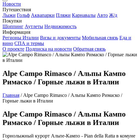
Новости
Путешествия
Лыжи
Гольф
Аквапарки
Пляжи
Карнавалы
Авто
Ж/д
Покупки
Шоппинг
Аутлеты
Недвижимость
Информация
Регионы Италии
Визы и документы
Мобильная связь
Еда и
вино
СПА и термы
О проекте
Подписка на новости
Обратная связь
Alpe Campo Rimasco / Альпы Кампо
Римаско / Горные лыжи в Италии
Главная
/
Alpe Campo Rimasco / Альпы Кампо Римаско /
Горные лыжи в Италии
Alpe Campo Rimasco / Альпы Кампо
Римаско / Горные лыжи в Италии
Горнолыжный курорт Альпе-Кампо - Pian della Ratta в комуне